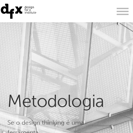
personal learning cloud
login
PT
EN
Metodologia
Se o design thinking é uma
ferramenta,