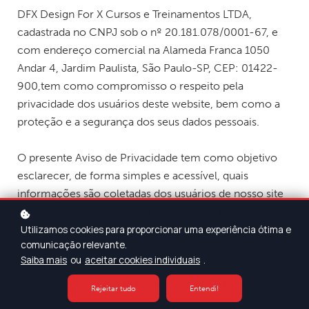
DFX Design For X Cursos e Treinamentos LTDA,
cadastrada no CNPJ sob o nº 20.181.078/0001-67, e
com endereço comercial na Alameda Franca 1050
Andar 4, Jardim Paulista, São Paulo-SP, CEP: 01422-
900,
tem como compromisso o respeito pela
privacidade dos usuários deste website, bem como a
proteção e a segurança dos seus dados pessoais.
O presente Aviso de Privacidade tem como objetivo
esclarecer, de forma simples e acessível, quais
informações são coletadas dos usuários de nosso site
e de que forma seus dados pessoais são tratados.
Utilizamos cookies para proporcionar uma experiência ótima e
comunicação relevante.
A DFX reconhece que a sua privacidade é muito
Saiba mais
ou
aceitar cookies individuais
.
importante. Por isso, tomamos todas as medidas,
dentro das melhores práticas e soluções, para
Rejeitar tudo
Entendi!
protegê-la.